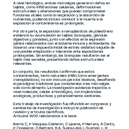
A nivel histológico, ambas microalgas generaron daños en
tejidos, como infiltraciones celulares, deformaciones
estructurales y alteraciones que pueden comprometer
funciones vitales como la respiración y la absorción de
nutrientes, pudiendo incluso conducir a la muerte si la
exposición al contaminante es prolongada.
Por otra parte, la exposición a nanoplásticos de poliestireno
evidenció su acumulación en tejidos (branquias, glándula
digestiva y gónadas), junto con efectos en la expresión
génica relacionados con el sistema inmune y antioxidante. Se
observó una respuesta inicial de estrés oxidativo seguida de
una posible adaptación o tolerancia ante exposiciones
prolongadas. Sin embargo, las branquias resultaron ser el
tejido más sensible, presentando daños estructurales
relevantes.
En conjunto, los resultados confirman que estos
contaminantes, tanto naturales (FAN) como emergentes
(nanoplásticos), no son inocuos para los bivalvos, desafiando
el paradigma tradicional que consideraba a las microalgas
solo como alimento. La investigación evidencia impactos a
nivel molecular, celular e histológico, con implicancias
ecológicas, productivas y potencialmente sanitarias.
Este trabajo de investigación fue difundido en congresos y
seminarios de investigación e incluyó la publicación de
revisión y artículos científicos.
Artículos WOS relacionados a la tesis:
Barría C, P Vásquez-Calderón, C Lizama, P Herrera, A Canto,
P Conejeros, O Beltrami, B A. Suárez-Isla, L Guzmán, L. R