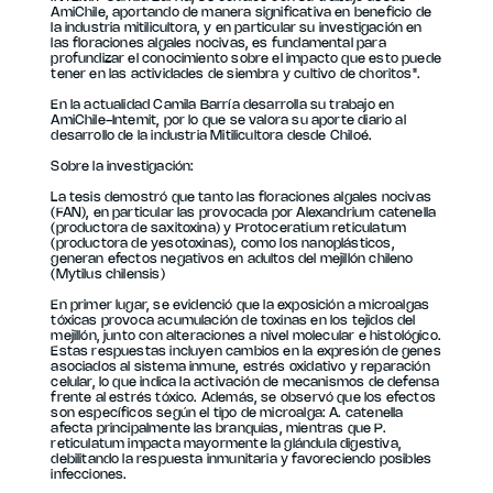
AmiChile, aportando de manera significativa en beneficio de
la industria mitilicultora, y en particular su investigación en
las floraciones algales nocivas, es fundamental para
profundizar el conocimiento sobre el impacto que esto puede
tener en las actividades de siembra y cultivo de choritos".
En la actualidad Camila Barría desarrolla su trabajo en
AmiChile-Intemit, por lo que se valora su aporte diario al
desarrollo de la industria Mitilicultora desde Chiloé.
Sobre la investigación:
La tesis demostró que tanto las floraciones algales nocivas
(FAN), en particular las provocada por Alexandrium catenella
(productora de saxitoxina) y Protoceratium reticulatum
(productora de yesotoxinas), como los nanoplásticos,
generan efectos negativos en adultos del mejillón chileno
(Mytilus chilensis)
En primer lugar, se evidenció que la exposición a microalgas
tóxicas provoca acumulación de toxinas en los tejidos del
mejillón, junto con alteraciones a nivel molecular e histológico.
Estas respuestas incluyen cambios en la expresión de genes
asociados al sistema inmune, estrés oxidativo y reparación
celular, lo que indica la activación de mecanismos de defensa
frente al estrés tóxico. Además, se observó que los efectos
son específicos según el tipo de microalga: A. catenella
afecta principalmente las branquias, mientras que P.
reticulatum impacta mayormente la glándula digestiva,
debilitando la respuesta inmunitaria y favoreciendo posibles
infecciones.