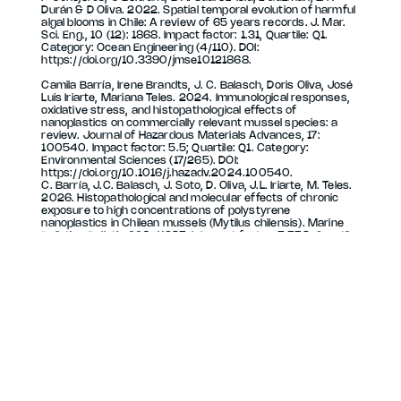
Durán & D Oliva. 2022. Spatial temporal evolution of harmful
algal blooms in Chile: A review of 65 years records. J. Mar.
Sci. Eng., 10 (12): 1868. Impact factor: 1.31, Quartile: Q1.
Category: Ocean Engineering (4/110). DOI:
https://doi.org/10.3390/jmse10121868.
Camila Barría, Irene Brandts, J. C. Balasch, Doris Oliva, José
Luis Iriarte, Mariana Teles. 2024. Immunological responses,
oxidative stress, and histopathological effects of
nanoplastics on commercially relevant mussel species: a
review. Journal of Hazardous Materials Advances, 17:
100540. Impact factor: 5.5; Quartile: Q1. Category:
Environmental Sciences (17/265). DOI:
https://doi.org/10.1016/j.hazadv.2024.100540.
C. Barría, J.C. Balasch, J. Soto, D. Oliva, J.L. Iriarte, M. Teles.
2026. Histopathological and molecular effects of chronic
exposure to high concentrations of polystyrene
nanoplastics in Chilean mussels (Mytilus chilensis). Marine
Pollution Bulletin 226, 119354. Impact factor: 5.553, Quartile:
Q1. Category: Environmental Sciences (10/243). DOI:
https://doi.org/10.1016/j.marpolbul.2026.119354
Camila Barría, Jorge Navarro, Alejandro Ortiz, M. Belén
Araya, Pamela Carbonell, Karin Lohrmann, Nataly Carvajal,
Juan Soto, Doris Oliva, J. C. Balasch, Mariana Teles, José
Luis Iriarte. Effect of the toxic dinoflagellates Alexandrium
catenella and Protoceratium reticulatum on the Chilean
mussel Mytilus chilensis and their implications on the
histological and transcriptional immune response in gills and
digestive gland. Manuscrito bajo revisión de los autores.
Potenciales Journals: Marine Pollution Bulletin- Harmful Algae