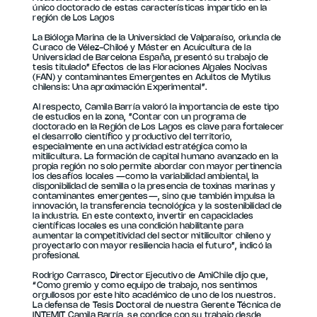
único doctorado de estas características impartido en la
región de Los Lagos
La Bióloga Marina de la Universidad de Valparaíso, oriunda de
Curaco de Vélez-Chiloé y Máster en Acuicultura de la
Universidad de Barcelona España, presentó su trabajo de
tesis titulado” Efectos de las Floraciones Algales Nocivas
(FAN) y contaminantes Emergentes en Adultos de Mytilus
chilensis: Una aproximación Experimental”.
Al respecto, Camila Barría valoró la importancia de este tipo
de estudios en la zona, ”Contar con un programa de
doctorado en la Región de Los Lagos es clave para fortalecer
el desarrollo científico y productivo del territorio,
especialmente en una actividad estratégica como la
mitilicultura. La formación de capital humano avanzado en la
propia región no solo permite abordar con mayor pertinencia
los desafíos locales —como la variabilidad ambiental, la
disponibilidad de semilla o la presencia de toxinas marinas y
contaminantes emergentes—, sino que también impulsa la
innovación, la transferencia tecnológica y la sostenibilidad de
la industria. En este contexto, invertir en capacidades
científicas locales es una condición habilitante para
aumentar la competitividad del sector mitilicultor chileno y
proyectarlo con mayor resiliencia hacia el futuro”, indicó la
profesional.
Rodrigo Carrasco, Director Ejecutivo de AmiChile dijo que,
“Como gremio y como equipo de trabajo, nos sentimos
orgullosos por este hito académico de uno de los nuestros.
La defensa de Tesis Doctoral de nuestra Gerente Técnica de
INTEMIT Camila Barría, se condice con su trabajo desde